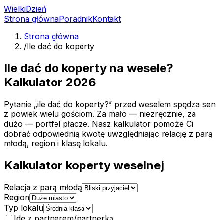
Wielki
Dzień
Strona główna
Poradnik
Kontakt
Strona główna
/
Ile dać do koperty
Ile dać do koperty na wesele?
Kalkulator 2026
Pytanie „ile dać do koperty?” przed weselem spędza sen
z powiek wielu gościom. Za mało — niezręcznie, za
dużo — portfel płacze. Nasz kalkulator pomoże Ci
dobrać odpowiednią kwotę uwzględniając relację z parą
młodą, region i klasę lokalu.
Kalkulator koperty weselnej
Relacja z parą młodą
Region
Typ lokalu
Idę z partnerem/partnerką