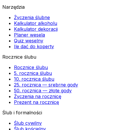
Narzędzia
Życzenia ślubne
Kalkulator alkoholu
Kalkulator dekoracji
Planer wesela
Quiz weselny
Ile dać do koperty
Rocznice ślubu
Rocznice ślubu
5. rocznica ślubu
10. rocznica ślubu
25. rocznica — srebrne gody
50. rocznica — złote gody
Życzenia na rocznicę
Prezent na rocznicę
Ślub i formalności
Ślub cywilny
Ślub kościelny