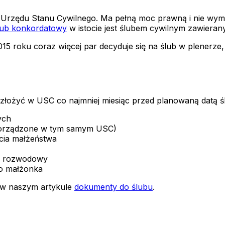
Urzędu Stanu Cywilnego. Ma pełną moc prawną i nie wymaga
lub konkordatowy
w istocie jest ślubem cywilnym zawierany
15 roku coraz więcej par decyduje się na ślub w plenerze
łożyć w USC co najmniej miesiąc przed planowaną datą ślu
ych
 sporządzone w tym samym USC)
cia małżeństwa
k rozwodowy
o małżonka
 w naszym artykule
dokumenty do ślubu
.