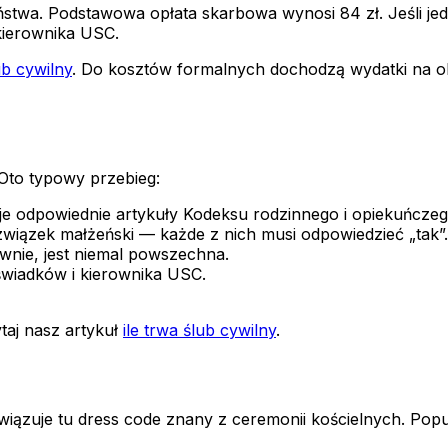
ństwa. Podstawowa opłata skarbowa wynosi 84 zł. Jeśli je
 kierownika USC.
ub cywilny
. Do kosztów formalnych dochodzą wydatki na obr
Oto typowy przebieg:
je odpowiednie artykuły Kodeksu rodzinnego i opiekuńczeg
związek małżeński — każde z nich musi odpowiedzieć „tak”.
nie, jest niemal powszechna.
wiadków i kierownika USC.
taj nasz artykuł
ile trwa ślub cywilny
.
owiązuje tu dress code znany z ceremonii kościelnych. Pop