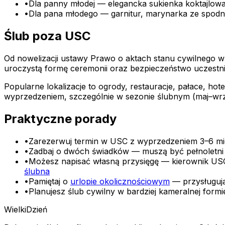
•
Dla panny młodej — elegancka sukienka koktajlowa
•
Dla pana młodego — garnitur, marynarka ze spodnia
Ślub poza USC
Od nowelizacji ustawy Prawo o aktach stanu cywilnego w
uroczystą formę ceremonii oraz bezpieczeństwo uczestn
Popularne lokalizacje to ogrody, restauracje, pałace, ho
wyprzedzeniem, szczególnie w sezonie ślubnym (maj–wrze
Praktyczne porady
•
Zarezerwuj termin w USC z wyprzedzeniem 3–6 mie
•
Zadbaj o dwóch świadków — muszą być pełnoletni 
•
Możesz napisać własną przysięgę — kierownik USC 
ślubna
•
Pamiętaj o
urlopie okolicznościowym
— przysługują
•
Planujesz ślub cywilny w bardziej kameralnej form
Wielki
Dzień