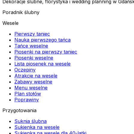
Dekoracje ślubne, florystyka i wedding planning w Gdańsk
Poradnik ślubny
Wesele
Pierwszy taniec
Nauka pierwszego tańca
Tańce weselne
Piosenki na pierwszy taniec
Piosenki weselne
Lista piosenek na wesele
Oczepiny
Atrakcje na wesele
Zabawy weselne
Menu weselne
Plan stołów
Poprawiny
Przygotowania
Suknia ślubna
Sukienka na wesele
Sukienka na wesele dla 40-latki