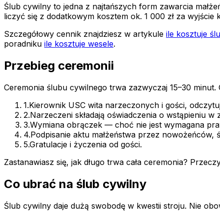
Ślub cywilny to jedna z najtańszych form zawarcia małże
liczyć się z dodatkowym kosztem ok. 1 000 zł za wyjście
Szczegółowy cennik znajdziesz w artykule
ile kosztuje śl
poradniku
ile kosztuje wesele
.
Przebieg ceremonii
Ceremonia ślubu cywilnego trwa zazwyczaj 15–30 minut. 
1.
Kierownik USC wita narzeczonych i gości, odczytu
2.
Narzeczeni składają oświadczenia o wstąpieniu w 
3.
Wymiana obrączek — choć nie jest wymagana praw
4.
Podpisanie aktu małżeństwa przez nowożeńców, ś
5.
Gratulacje i życzenia od gości.
Zastanawiasz się, jak długo trwa cała ceremonia? Przeczy
Co ubrać na ślub cywilny
Ślub cywilny daje dużą swobodę w kwestii stroju. Nie ob