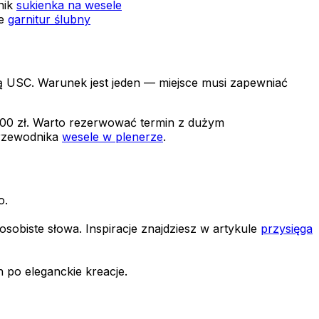
nik
sukienka na wesele
e
garnitur ślubny
bą USC. Warunek jest jeden — miejsce musi zapewniać
1 000 zł. Warto rezerwować termin z dużym
przewodnika
wesele w plenerze
.
o.
obiste słowa. Inspiracje znajdziesz w artykule
przysięga
 po eleganckie kreacje.