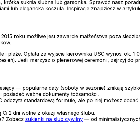
, krótka suknia ślubna lub garsonka. Sprawdź nasz porad
mi lub elegancka koszula. Inspiracje znajdziesz w artykul
 2015 roku możliwe jest zawarcie małżeństwa poza siedzi
ików.
tele i plaże. Opłata za wyjście kierownika USC wynosi ok. 
sień). Jeśli marzysz o plenerowej ceremonii, zajrzyj do 
sięcy — popularne daty (soboty w sezonie) znikają szybk
i posiadać ważne dokumenty tożsamości.
odczyta standardową formułę, ale po niej możesz dodać os
 Ci 2 dni wolne z okazji własnego ślubu.
ie? Zobacz
sukienki na ślub cywilny
— od minimalistycznych