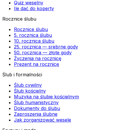
Quiz weselny
Ile dać do koperty
Rocznice ślubu
Rocznice ślubu
5. rocznica ślubu
10. rocznica ślubu
25. rocznica — srebrne gody
50. rocznica — złote gody
Życzenia na rocznicę
Prezent na rocznicę
Ślub i formalności
Ślub cywilny
Ślub kościelny
Muzyka na ślubie kościelnym
Ślub humanistyczny
Dokumenty do ślubu
Zaproszenia ślubne
Jak zorganizować wesele