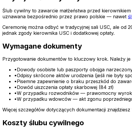
Ślub cywilny to zawarcie małżeństwa przed kierownikiem 
uznawana bezpośrednio przez prawo polskie — nawet
ś
Ceremonię można odbyć w tradycyjnej sali USC, ale od 20
jednak zgody kierownika USC i dodatkowej opłaty.
Wymagane dokumenty
Przygotowanie dokumentów to kluczowy krok. Należy je z
•
Dowody osobiste lub paszporty obojga narzeczon
•
Odpisy skrócone aktów urodzenia (jeśli nie były
•
Pisemne zapewnienie o braku przeszkód do zawar
•
Dowód uiszczenia opłaty skarbowej (84 zł)
•
W przypadku rozwodników — prawomocny wyro
•
W przypadku wdowców — akt zgonu poprzednieg
Więcej szczegółów dotyczących dokumentacji znajdziesz
Koszty ślubu cywilnego