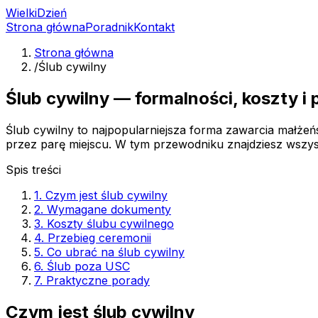
Wielki
Dzień
Strona główna
Poradnik
Kontakt
Strona główna
/
Ślub cywilny
Ślub cywilny — formalności, koszty i
Ślub cywilny to najpopularniejsza forma zawarcia małż
przez parę miejscu. W tym przewodniku znajdziesz wszys
Spis treści
1. Czym jest ślub cywilny
2. Wymagane dokumenty
3. Koszty ślubu cywilnego
4. Przebieg ceremonii
5. Co ubrać na ślub cywilny
6. Ślub poza USC
7. Praktyczne porady
Czym jest ślub cywilny