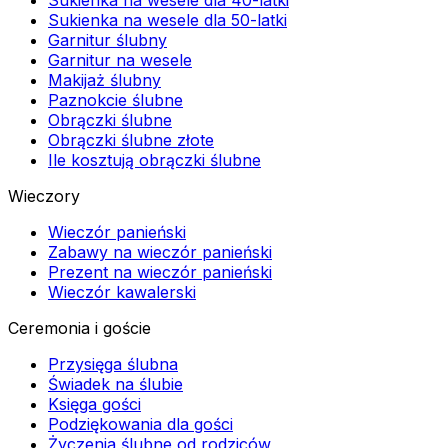
Sukienka na wesele dla 40-latki
Sukienka na wesele dla 50-latki
Garnitur ślubny
Garnitur na wesele
Makijaż ślubny
Paznokcie ślubne
Obrączki ślubne
Obrączki ślubne złote
Ile kosztują obrączki ślubne
Wieczory
Wieczór panieński
Zabawy na wieczór panieński
Prezent na wieczór panieński
Wieczór kawalerski
Ceremonia i goście
Przysięga ślubna
Świadek na ślubie
Księga gości
Podziękowania dla gości
Życzenia ślubne od rodziców