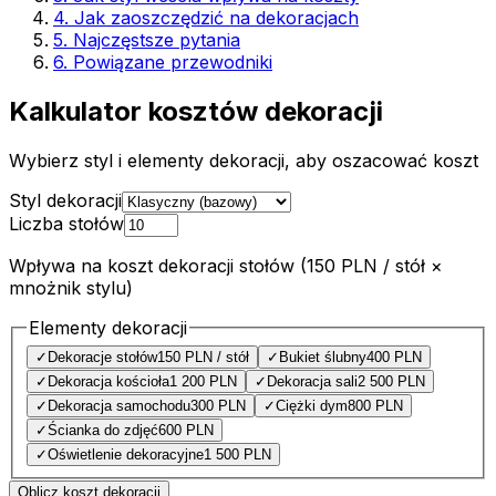
4. Jak zaoszczędzić na dekoracjach
5. Najczęstsze pytania
6. Powiązane przewodniki
Kalkulator kosztów dekoracji
Wybierz styl i elementy dekoracji, aby oszacować koszt
Styl dekoracji
Liczba stołów
Wpływa na koszt dekoracji stołów (150 PLN / stół ×
mnożnik stylu)
Elementy dekoracji
✓
Dekoracje stołów
150 PLN / stół
✓
Bukiet ślubny
400 PLN
✓
Dekoracja kościoła
1 200 PLN
✓
Dekoracja sali
2 500 PLN
✓
Dekoracja samochodu
300 PLN
✓
Ciężki dym
800 PLN
✓
Ścianka do zdjęć
600 PLN
✓
Oświetlenie dekoracyjne
1 500 PLN
Oblicz koszt dekoracji