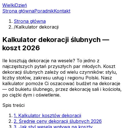
Wielki
Dzień
Strona główna
Poradnik
Kontakt
Strona główna
/
Kalkulator dekoracji
Kalkulator dekoracji ślubnych —
koszt 2026
Ile kosztują dekoracje na wesele? To jedno z
najczęstszych pytań przyszłych par młodych. Koszt
dekoracji ślubnych zależy od wielu czynników: stylu,
liczby stołów, zakresu usług i regionu Polski. Nasz
kalkulator pomoże Ci oszacować budżet na dekoracje
— od bukietu ślubnego, przez dekorację sali i kościoła,
po ciężki dym i oświetlenie.
Spis treści
1. Kalkulator kosztów dekoracji
2. Średnie ceny dekoracji ślubnych 2026
3. Jak styl wesela wpływa na koszty