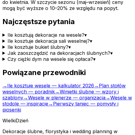
do kwietnia. W szczycie sezonu (maj–wrzesień) ceny
mogą być wyższe o 10–20% ze względu na popyt.
Najczęstsze pytania
Ile kosztują dekoracje na wesele?
▾
Ile kosztuje dekoracja sali weselnej?
▾
Ile kosztuje bukiet ślubny?
▾
Jak zaoszczędzić na dekoracjach ślubnych?
▾
Czy ciężki dym na wesele się opłaca?
▾
Powiązane przewodniki
→
Ile kosztuje wesele — kalkulator 2026
→
Plan stołów
weselnych — poradnik
→
Winietki ślubne — wzory i
szablony
→
Wesele w plenerze — organizacja
→
Wesele w
stodole — inspiracje
→
Pierwszy taniec — pomysły i
piosenki
Wielki
Dzień
Dekoracje ślubne, florystyka i wedding planning w