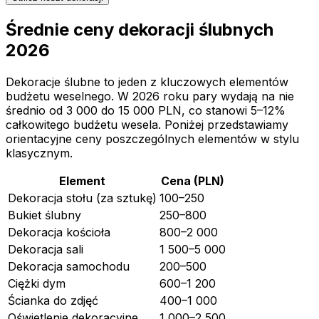
Średnie ceny dekoracji ślubnych
2026
Dekoracje ślubne to jeden z kluczowych elementów
budżetu weselnego. W 2026 roku pary wydają na nie
średnio od 3 000 do 15 000 PLN, co stanowi 5–12%
całkowitego budżetu wesela. Poniżej przedstawiamy
orientacyjne ceny poszczególnych elementów w stylu
klasycznym.
Element
Cena (PLN)
Dekoracja stołu (za sztukę)
100–250
Bukiet ślubny
250–800
Dekoracja kościoła
800–2 000
Dekoracja sali
1 500–5 000
Dekoracja samochodu
200–500
Ciężki dym
600–1 200
Ścianka do zdjęć
400–1 000
Oświetlenie dekoracyjne
1 000–2 500