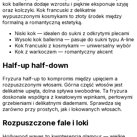
kok ballerina dodaje wzrostu i pięknie eksponuje szyję
oraz kolczyki. Kok francuski z delikatnie
wypuszczonymi kosmykami to złoty środek między
formalną a romantyczną estetyką.
Niski kok — idealen do sukni z odkrytymi plecami
Wysoki kok ballerina — pasuje do sukni typu A-line
Kok francuski z kosmykami — uniwersalny wybór
Kok z warkoczem — romantyczny akcent
Half-up half-down
Fryzura half-up to kompromis między upięciem a
rozpuszczonymi włosami. Górna część włosów jest
delikatnie upięta, dolna spływa swobodnie. Ta fryzura
doskonale współgra z kwiatowymi wpinkami, perłowymi
grzebieniami i delikatnymi diademami. Sprawdza się
zarówno przy prostych, jak i lokowanych włosach.
Rozpuszczone fale i loki
Hollywood waves to kwintesencja glamour — wielkie,