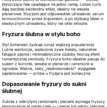
błyszczące fale opadające na jedno ramię. Loose curls
dają bardziej swobodny efekt, idealny na wesela
plenerowe. Kluczem jest odpowiednie utrwalenie: serum
termoochronne przed kręceniem, a po stylizacji lakier o
elastycznym utrwaleniu, który nie sklei włosów.
Fryzura ślubna w stylu boho
Styl bohemian zyskuje coraz większą popularność.
Luźne warkocze, wplecione żywe kwiaty, naturalnie
falujące pasma i minimalistyczne ozdoby tworzą efekt
romantycznej swobody. Fryzura boho idealnie pasuje do
sukien z koronki, wesela w plenerze i ceremonii w
ogrodzie. Ważne, żeby „niedoskonałość" wyglądała
zaplanowanie — próba u fryzjera jest konieczna.
Dopasowanie fryzury do sukni
ślubnej
Suknia z odkrytymi ramionami i plecami wymaga fryzury
eksponującej te partie ciała — upięcie lub włosy zebrane