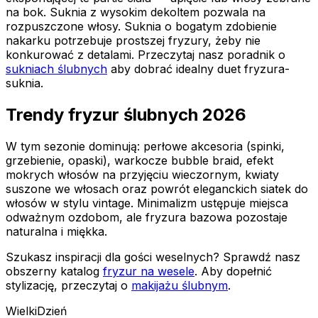
na bok. Suknia z wysokim dekoltem pozwala na
rozpuszczone włosy. Suknia o bogatym zdobienie
nakarku potrzebuje prostszej fryzury, żeby nie
konkurować z detalami. Przeczytaj nasz poradnik o
sukniach ślubnych
aby dobrać idealny duet fryzura-
suknia.
Trendy fryzur ślubnych 2026
W tym sezonie dominują: perłowe akcesoria (spinki,
grzebienie, opaski), warkocze bubble braid, efekt
mokrych włosów na przyjęciu wieczornym, kwiaty
suszone we włosach oraz powrót eleganckich siatek do
włosów w stylu vintage. Minimalizm ustępuje miejsca
odważnym ozdobom, ale fryzura bazowa pozostaje
naturalna i miękka.
Szukasz inspiracji dla gości weselnych? Sprawdź nasz
obszerny katalog
fryzur na wesele
. Aby dopełnić
stylizację, przeczytaj o
makijażu ślubnym
.
Wielki
Dzień