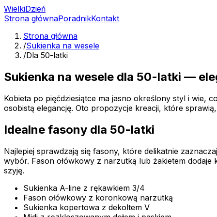
Wielki
Dzień
Strona główna
Poradnik
Kontakt
Strona główna
/
Sukienka na wesele
/
Dla 50-latki
Sukienka na wesele dla 50-latki — el
Kobieta po pięćdziesiątce ma jasno określony styl i wie,
osobistą elegancję. Oto propozycje kreacji, które sprawią,
Idealne fasony dla 50-latki
Najlepiej sprawdzają się fasony, które delikatnie zaznacza
wybór. Fason ołówkowy z narzutką lub żakietem dodaje kl
szyję.
Sukienka A-line z rękawkiem 3/4
Fason ołówkowy z koronkową narzutką
Sukienka kopertowa z dekoltem V
Midi z rozkloszowanym dołem i paskiem