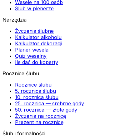
Wesele na 100 osób
Ślub w plenerze
Narzędzia
Życzenia ślubne
Kalkulator alkoholu
Kalkulator dekoracji
Planer wesela
Quiz weselny
Ile dać do koperty
Rocznice ślubu
Rocznice ślubu
5. rocznica ślubu
10. rocznica ślubu
25. rocznica — srebrne gody
50. rocznica — złote gody
Życzenia na rocznicę
Prezent na rocznicę
Ślub i formalności