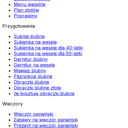
Menu weselne
Plan stołów
Poprawiny
Przygotowania
Suknia ślubna
Sukienka na wesele
Sukienka na wesele dla 40-latki
Sukienka na wesele dla 50-latki
Garnitur ślubny
Garnitur na wesele
Makijaż ślubny
Paznokcie ślubne
Obrączki ślubne
Obrączki ślubne złote
Ile kosztują obrączki ślubne
Wieczory
Wieczór panieński
Zabawy na wieczór panieński
Prezent na wieczór panieński