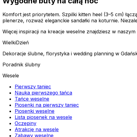
Wygodne buty na całą noc
Komfort jest priorytetem. Szpilki kitten heel (3–5 cm) łą
plenerze, rozważ eleganckie sandałki na koturnie. Niez
Więcej inspiracji na kreacje weselne znajdziesz w naszy
Wielki
Dzień
Dekoracje ślubne, florystyka i wedding planning w Gdańsk
Poradnik ślubny
Wesele
Pierwszy taniec
Nauka pierwszego tańca
Tańce weselne
Piosenki na pierwszy taniec
Piosenki weselne
Lista piosenek na wesele
Oczepiny
Atrakcje na wesele
Zabawy weselne