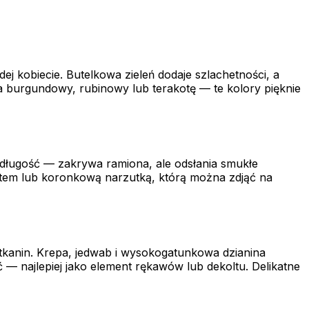
j kobiecie. Butelkowa zieleń dodaje szlachetności, a
 na burgundowy, rubinowy lub terakotę — te kolory pięknie
za długość — zakrywa ramiona, ale odsłania smukłe
etem lub koronkową narzutką, którą można zdjąć na
tkanin. Krepa, jedwab i wysokogatunkowa dzianina
ć — najlepiej jako element rękawów lub dekoltu. Delikatne