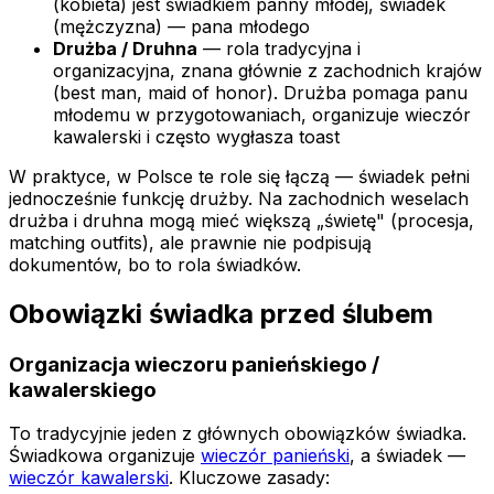
(kobieta) jest świadkiem panny młodej, świadek
(mężczyzna) — pana młodego
Drużba / Druhna
— rola tradycyjna i
organizacyjna, znana głównie z zachodnich krajów
(best man, maid of honor). Drużba pomaga panu
młodemu w przygotowaniach, organizuje wieczór
kawalerski i często wygłasza toast
W praktyce, w Polsce te role się łączą — świadek pełni
jednocześnie funkcję drużby. Na zachodnich weselach
drużba i druhna mogą mieć większą „świetę" (procesja,
matching outfits), ale prawnie nie podpisują
dokumentów, bo to rola świadków.
Obowiązki świadka przed ślubem
Organizacja wieczoru panieńskiego /
kawalerskiego
To tradycyjnie jeden z głównych obowiązków świadka.
Świadkowa organizuje
wieczór panieński
, a świadek —
wieczór kawalerski
. Kluczowe zasady: