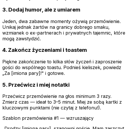
3. Dodaj humor, ale z umiarem
Jeden, dwa zabawne momenty ożywią przemówienie.
Unikaj jednak żartów na granicy dobrego smaku,
wzmianek o ex-partnerach i prywatnych tajemnic, które
mogą zawstydzić.
4. Zakończ życzeniami i toastem
Piękne zakończenie to kilka słów życzeń i zaproszenie
gości do wspólnego toastu. Podnieś kieliszek, powiedz
„Za [imiona pary]!" i gotowe.
5. Przećwicz i miej notatki
Przećwicz przemówienie na głos minimum 3 razy.
Zmierz czas — ideał to 3–5 minut. Miej ze sobą kartki z
kluczowymi punktami (nie czytaj z telefonu!).
Szablon przemówienia #1 — wzruszający
„Drodzy [imiona pary], szanowni goście. Mam zaszczyt