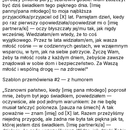
być dziś świadkiem tego pięknego dnia. [Imię
panny/pana młodego] to moja najbliższa
przyjaciółka/przyjaciel od [X] lat. Pamiętam dzień, kiedy
po raz pierwszy opowiedziała/opowiedział mi o [imię
partnera/ki] — oczy błyszczały jej/mu tak, jak nigdy
wcześniej. Wiedziałam/em wtedy, że to coś
wyjątkowego. Przez te lata widziałam/em, jak wasza
miłość rośnie — w codziennych gestach, we wzajemnym
wsparciu, w tym, jak na siebie patrzycie. Życzę Wam,
żeby ta miłość rosła z każdym dniem, żebyście zawsze
znajdowali w sobie dom i bezpieczeństwo. Za Waszą
miłość i wspólną drogę — na zdrowie!"
Szablon przemówienia #2 — z humorem
„Szanowni państwo, kiedy [imię pana młodego] poprosił
mnie, żebym był jego świadkiem, powiedziałem —
oczywiście, ale pod jednym warunkiem: że nie będę
musiał tańczyć poloneza. [pauza na śmiech] A tak
poważnie — znam [imię] od [X] lat. Razem przeżyliśmy
niejedną przygodę, ale żadna nie była tak piękna jak ta,
której jestem dziś świadkiem. [Imię partnerki/a] —