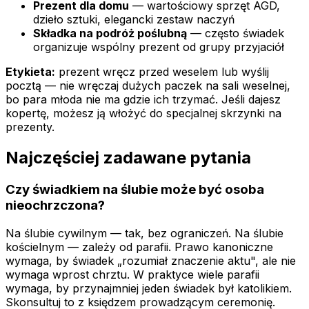
Prezent dla domu
— wartościowy sprzęt AGD,
dzieło sztuki, elegancki zestaw naczyń
Składka na podróż poślubną
— często świadek
organizuje wspólny prezent od grupy przyjaciół
Etykieta:
prezent wręcz przed weselem lub wyślij
pocztą — nie wręczaj dużych paczek na sali weselnej,
bo para młoda nie ma gdzie ich trzymać. Jeśli dajesz
kopertę, możesz ją włożyć do specjalnej skrzynki na
prezenty.
Najczęściej zadawane pytania
Czy świadkiem na ślubie może być osoba
nieochrzczona?
Na ślubie cywilnym — tak, bez ograniczeń. Na ślubie
kościelnym — zależy od parafii. Prawo kanoniczne
wymaga, by świadek „rozumiał znaczenie aktu", ale nie
wymaga wprost chrztu. W praktyce wiele parafii
wymaga, by przynajmniej jeden świadek był katolikiem.
Skonsultuj to z księdzem prowadzącym ceremonię.