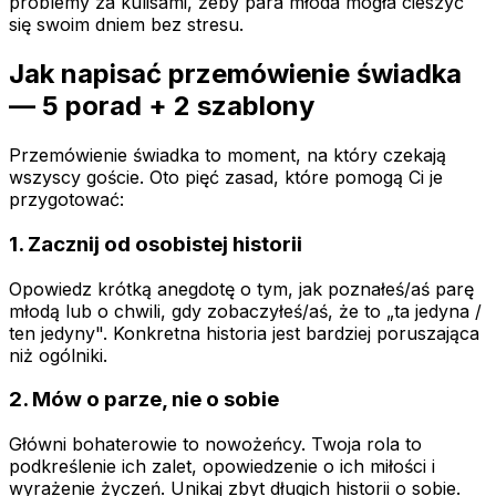
problemy za kulisami, żeby para młoda mogła cieszyć
się swoim dniem bez stresu.
Jak napisać przemówienie świadka
— 5 porad + 2 szablony
Przemówienie świadka to moment, na który czekają
wszyscy goście. Oto pięć zasad, które pomogą Ci je
przygotować:
1. Zacznij od osobistej historii
Opowiedz krótką anegdotę o tym, jak poznałeś/aś parę
młodą lub o chwili, gdy zobaczyłeś/aś, że to „ta jedyna /
ten jedyny". Konkretna historia jest bardziej poruszająca
niż ogólniki.
2. Mów o parze, nie o sobie
Główni bohaterowie to nowożeńcy. Twoja rola to
podkreślenie ich zalet, opowiedzenie o ich miłości i
wyrażenie życzeń. Unikaj zbyt długich historii o sobie.