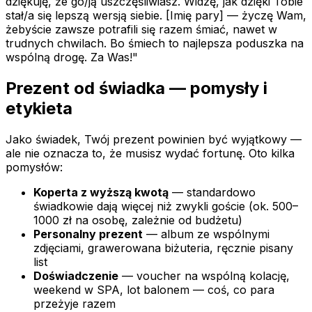
dziękuję, że go/ją uszczęśliwiasz. Widzę, jak dzięki Tobie
stał/a się lepszą wersją siebie. [Imię pary] — życzę Wam,
żebyście zawsze potrafili się razem śmiać, nawet w
trudnych chwilach. Bo śmiech to najlepsza poduszka na
wspólną drogę. Za Was!"
Prezent od świadka — pomysły i
etykieta
Jako świadek, Twój prezent powinien być wyjątkowy —
ale nie oznacza to, że musisz wydać fortunę. Oto kilka
pomysłów:
Koperta z wyższą kwotą
— standardowo
świadkowie dają więcej niż zwykli goście (ok. 500–
1000 zł na osobę, zależnie od budżetu)
Personalny prezent
— album ze wspólnymi
zdjęciami, grawerowana biżuteria, ręcznie pisany
list
Doświadczenie
— voucher na wspólną kolację,
weekend w SPA, lot balonem — coś, co para
przeżyje razem