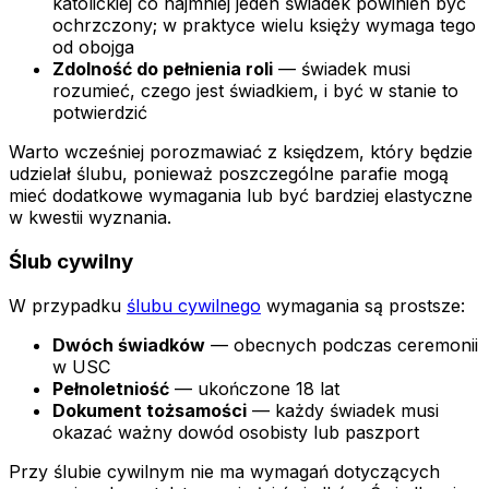
katolickiej co najmniej jeden świadek powinien być
ochrzczony; w praktyce wielu księży wymaga tego
od obojga
Zdolność do pełnienia roli
— świadek musi
rozumieć, czego jest świadkiem, i być w stanie to
potwierdzić
Warto wcześniej porozmawiać z księdzem, który będzie
udzielał ślubu, ponieważ poszczególne parafie mogą
mieć dodatkowe wymagania lub być bardziej elastyczne
w kwestii wyznania.
Ślub cywilny
W przypadku
ślubu cywilnego
wymagania są prostsze:
Dwóch świadków
— obecnych podczas ceremonii
w USC
Pełnoletniość
— ukończone 18 lat
Dokument tożsamości
— każdy świadek musi
okazać ważny dowód osobisty lub paszport
Przy ślubie cywilnym nie ma wymagań dotyczących