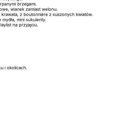
arpanymi brzegami.
owe, wianek zamiast welonu.
 krawata, z boutonnière z suszonych kwiatów.
 mydła, mini sukulenty.
aylist na przyjęciu.
u i okolicach.