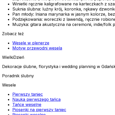
Winietki ręcznie kaligrafowane na karteczkach z sz
Suknia ślubna: luźny krój, koronka, rękawy dzwonk
Pan młody: lniana marynarka w jasnym kolorze, bez
Podziękowania: woreczki z lawendą, ręcznie robione
Muzyka: gitara akustyczna na ceremonii, indie/folk pl
Zobacz też
Wesele w plenerze
Motyw przewodni wesela
Wielki
Dzień
Dekoracje ślubne, florystyka i wedding planning w Gdańsk
Poradnik ślubny
Wesele
Pierwszy taniec
Nauka pierwszego tańca
Tańce weselne
Piosenki na pierwszy taniec
Piosenki weselne