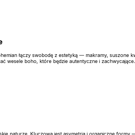
e
bohemian łączy swobodę z estetyką — makramy, suszone kwi
ać wesele boho, które będzie autentyczne i zachwycające.
kie naturze. Kluczowa jest asymetria i organiczne formy 