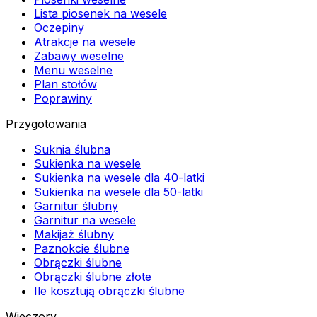
Lista piosenek na wesele
Oczepiny
Atrakcje na wesele
Zabawy weselne
Menu weselne
Plan stołów
Poprawiny
Przygotowania
Suknia ślubna
Sukienka na wesele
Sukienka na wesele dla 40-latki
Sukienka na wesele dla 50-latki
Garnitur ślubny
Garnitur na wesele
Makijaż ślubny
Paznokcie ślubne
Obrączki ślubne
Obrączki ślubne złote
Ile kosztują obrączki ślubne
Wieczory