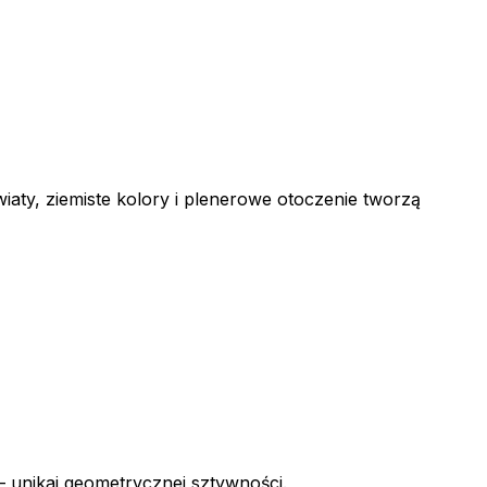
aty, ziemiste kolory i plenerowe otoczenie tworzą
— unikaj geometrycznej sztywności.