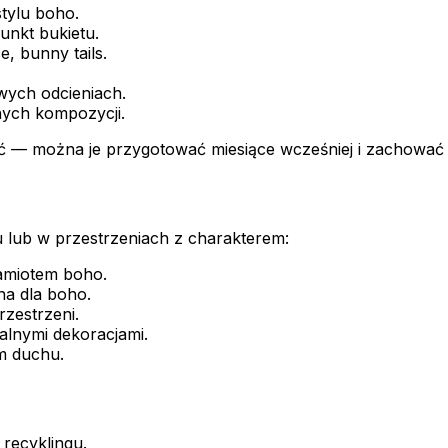
tylu boho.
unkt bukietu.
, bunny tails.
owych odcieniach.
nych kompozycji.
ość — można je przygotować miesiące wcześniej i zachować
u lub w przestrzeniach z charakterem:
namiotem boho.
na dla boho.
zestrzeni.
alnymi dekoracjami.
m duchu.
recyklingu.