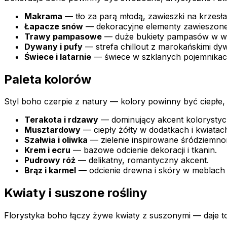
Makrama
— tło za parą młodą, zawieszki na krzesł
Łapacze snów
— dekoracyjne elementy zawieszone n
Trawy pampasowe
— duże bukiety pampasów w waz
Dywany i pufy
— strefa chillout z marokańskimi dy
Świece i latarnie
— świece w szklanych pojemnikach
Paleta kolorów
Styl boho czerpie z natury — kolory powinny być ciepłe,
Terakota i rdzawy
— dominujący akcent kolorystyc
Musztardowy
— ciepły żółty w dodatkach i kwiatac
Szałwia i oliwka
— zielenie inspirowane śródziemno
Krem i ecru
— bazowe odcienie dekoracji i tkanin.
Pudrowy róż
— delikatny, romantyczny akcent.
Brąz i karmel
— odcienie drewna i skóry w meblach 
Kwiaty i suszone rośliny
Florystyka boho łączy żywe kwiaty z suszonymi — daje to 