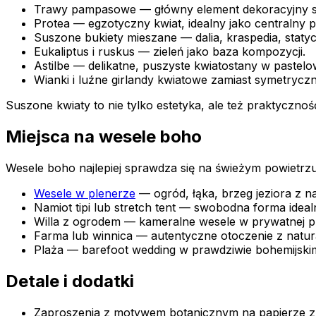
Trawy pampasowe — główny element dekoracyjny s
Protea — egzotyczny kwiat, idealny jako centralny p
Suszone bukiety mieszane — dalia, kraspedia, statyce
Eukaliptus i ruskus — zieleń jako baza kompozycji.
Astilbe — delikatne, puszyste kwiatostany w pastel
Wianki i luźne girlandy kwiatowe zamiast symetrycz
Suszone kwiaty to nie tylko estetyka, ale też praktyczn
Miejsca na wesele boho
Wesele boho najlepiej sprawdza się na świeżym powietrz
Wesele w plenerze
— ogród, łąka, brzeg jeziora z 
Namiot tipi lub stretch tent — swobodna forma ideal
Willa z ogrodem — kameralne wesele w prywatnej pr
Farma lub winnica — autentyczne otoczenie z natur
Plaża — barefoot wedding w prawdziwie bohemijski
Detale i dodatki
Zaproszenia z motywem botanicznym na papierze z 