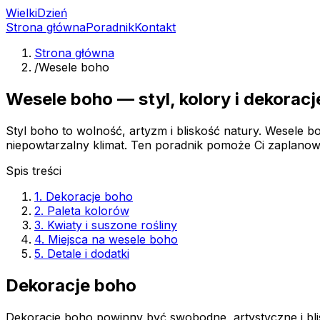
Wielki
Dzień
Strona główna
Poradnik
Kontakt
Strona główna
/
Wesele boho
Wesele boho — styl, kolory i dekoracj
Styl boho to wolność, artyzm i bliskość natury. Wesele 
niepowtarzalny klimat. Ten poradnik pomoże Ci zaplanow
Spis treści
1. Dekoracje boho
2. Paleta kolorów
3. Kwiaty i suszone rośliny
4. Miejsca na wesele boho
5. Detale i dodatki
Dekoracje boho
Dekoracje boho powinny być swobodne, artystyczne i blis