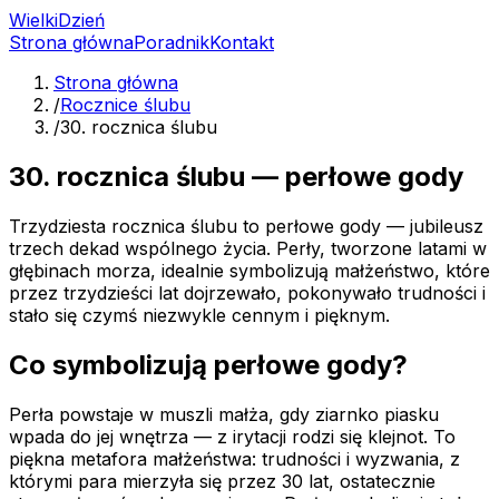
Wielki
Dzień
Strona główna
Poradnik
Kontakt
Strona główna
/
Rocznice ślubu
/
30. rocznica ślubu
30. rocznica ślubu — perłowe gody
Trzydziesta rocznica ślubu to perłowe gody — jubileusz
trzech dekad wspólnego życia. Perły, tworzone latami w
głębinach morza, idealnie symbolizują małżeństwo, które
przez trzydzieści lat dojrzewało, pokonywało trudności i
stało się czymś niezwykle cennym i pięknym.
Co symbolizują perłowe gody?
Perła powstaje w muszli małża, gdy ziarnko piasku
wpada do jej wnętrza — z irytacji rodzi się klejnot. To
piękna metafora małżeństwa: trudności i wyzwania, z
którymi para mierzyła się przez 30 lat, ostatecznie