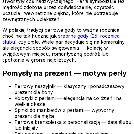
stworzyły coś nadzwyczajnego. Perła symbolizuje też
mądrość zdobytą przez doświadczenie, czystość
uczucia i wewnętrzne piękno, które nie potrzebuje
zewnętrznych upiększeń.
W polskiej tradycji perłowe gody to ważna rocznica,
choć nie tak huczna jak
srebrne gody (25. rocznica
ślubu)
czy złote. Wiele par decyduje się na kameralny,
ale elegancki sposób świętowania — kolację w
wyjątkowym miejscu, romantyczną podróż lub
spotkanie w gronie najbliższych.
Pomysły na prezent — motyw perły
Perłowy naszyjnik — klasyczny i ponadczasowy
prezent dla żony
Kolczyki z perłami — elegancja na co dzień i na
wielkie okazje
Spinki do mankietów z perłami — wytworny
prezent dla męża
Perłowa bransoletka z personalizacją — data ślubu
lub inicjały