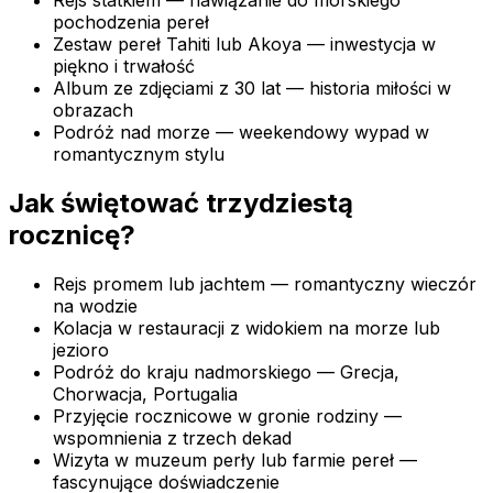
Rejs statkiem — nawiązanie do morskiego
pochodzenia pereł
Zestaw pereł Tahiti lub Akoya — inwestycja w
piękno i trwałość
Album ze zdjęciami z 30 lat — historia miłości w
obrazach
Podróż nad morze — weekendowy wypad w
romantycznym stylu
Jak świętować trzydziestą
rocznicę?
Rejs promem lub jachtem — romantyczny wieczór
na wodzie
Kolacja w restauracji z widokiem na morze lub
jezioro
Podróż do kraju nadmorskiego — Grecja,
Chorwacja, Portugalia
Przyjęcie rocznicowe w gronie rodziny —
wspomnienia z trzech dekad
Wizyta w muzeum perły lub farmie pereł —
fascynujące doświadczenie