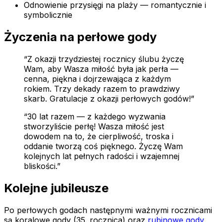
Odnowienie przysięgi na plaży — romantycznie i
symbolicznie
Życzenia na perłowe gody
“Z okazji trzydziestej rocznicy ślubu życzę
Wam, aby Wasza miłość była jak perła —
cenna, piękna i dojrzewająca z każdym
rokiem. Trzy dekady razem to prawdziwy
skarb. Gratulacje z okazji perłowych godów!”
“30 lat razem — z każdego wyzwania
stworzyliście perłę! Wasza miłość jest
dowodem na to, że cierpliwość, troska i
oddanie tworzą coś pięknego. Życzę Wam
kolejnych lat pełnych radości i wzajemnej
bliskości.”
Kolejne jubileusze
Po perłowych godach następnymi ważnymi rocznicami
są koralowe gody (35. rocznica) oraz
rubinowe gody