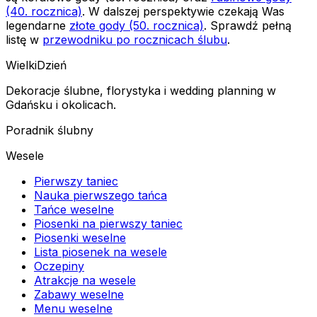
(40. rocznica)
. W dalszej perspektywie czekają Was
legendarne
złote gody (50. rocznica)
. Sprawdź pełną
listę w
przewodniku po rocznicach ślubu
.
Wielki
Dzień
Dekoracje ślubne, florystyka i wedding planning w
Gdańsku i okolicach.
Poradnik ślubny
Wesele
Pierwszy taniec
Nauka pierwszego tańca
Tańce weselne
Piosenki na pierwszy taniec
Piosenki weselne
Lista piosenek na wesele
Oczepiny
Atrakcje na wesele
Zabawy weselne
Menu weselne