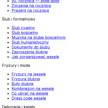
50. rocznica — złote gody
Życzenia na rocznicę
Prezent na rocznicę
Ślub i formalności
Ślub cywilny
Ślub kościelny
Muzyka na ślubie kościelnym
Ślub humanistyczny
Dokumenty do ślubu
Zaproszenia ślubne
Jak zorganizować wesele
Fryzury i moda
Fryzury na wesele
Fryzura ślubna
Buty ślubne
Kombinezon na wesele
Co ubrać na wesele
Dress code wesele
Dekoracje i kwiaty