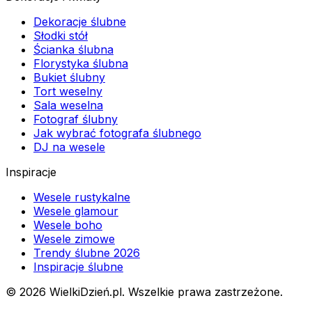
Dekoracje ślubne
Słodki stół
Ścianka ślubna
Florystyka ślubna
Bukiet ślubny
Tort weselny
Sala weselna
Fotograf ślubny
Jak wybrać fotografa ślubnego
DJ na wesele
Inspiracje
Wesele rustykalne
Wesele glamour
Wesele boho
Wesele zimowe
Trendy ślubne 2026
Inspiracje ślubne
©
2026
WielkiDzień.pl. Wszelkie prawa zastrzeżone.