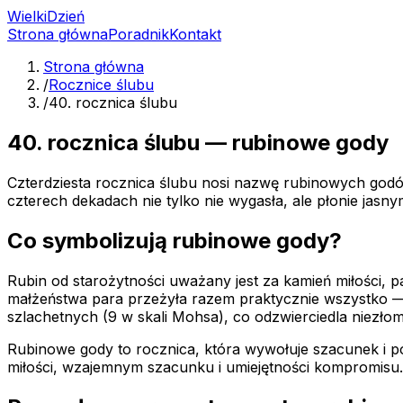
Wielki
Dzień
Strona główna
Poradnik
Kontakt
Strona główna
/
Rocznice ślubu
/
40. rocznica ślubu
40. rocznica ślubu — rubinowe gody
Czterdziesta rocznica ślubu nosi nazwę rubinowych godó
czterech dekadach nie tylko nie wygasła, ale płonie jasn
Co symbolizują rubinowe gody?
Rubin od starożytności uważany jest za kamień miłości, p
małżeństwa para przeżyła razem praktycznie wszystko — ra
szlachetnych (9 w skali Mohsa), co odzwierciedla niezłom
Rubinowe gody to rocznica, która wywołuje szacunek i pod
miłości, wzajemnym szacunku i umiejętności kompromisu.