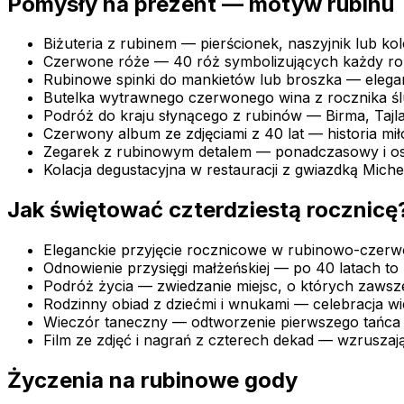
Pomysły na prezent — motyw rubinu
Biżuteria z rubinem — pierścionek, naszyjnik lub k
Czerwone róże — 40 róż symbolizujących każdy ro
Rubinowe spinki do mankietów lub broszka — elega
Butelka wytrawnego czerwonego wina z rocznika śl
Podróż do kraju słynącego z rubinów — Birma, Tajla
Czerwony album ze zdjęciami z 40 lat — historia mił
Zegarek z rubinowym detalem — ponadczasowy i os
Kolacja degustacyjna w restauracji z gwiazdką Miche
Jak świętować czterdziestą rocznicę
Eleganckie przyjęcie rocznicowe w rubinowo-czerw
Odnowienie przysięgi małżeńskiej — po 40 latach to
Podróż życia — zwiedzanie miejsc, o których zawsze
Rodzinny obiad z dziećmi i wnukami — celebracja w
Wieczór taneczny — odtworzenie pierwszego tańca 
Film ze zdjęć i nagrań z czterech dekad — wzruszaj
Życzenia na rubinowe gody