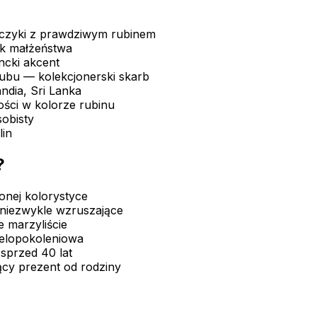
olczyki z prawdziwym rubinem
k małżeństwa
ncki akcent
ubu — kolekcjonerski skarb
ndia, Sri Lanka
ości w kolorze rubinu
obisty
lin
?
onej kolorystyce
 niezwykle wzruszające
 marzyliście
ielopokoleniowa
sprzed 40 lat
ący prezent od rodziny