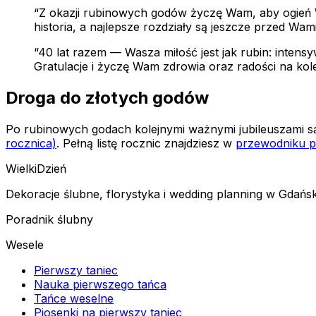
“Z okazji rubinowych godów życzę Wam, aby ogień Was
historia, a najlepsze rozdziały są jeszcze przed Wami
“40 lat razem — Wasza miłość jest jak rubin: inten
Gratulacje i życzę Wam zdrowia oraz radości na kolej
Droga do złotych godów
Po rubinowych godach kolejnymi ważnymi jubileuszami są 
rocznica)
. Pełną listę rocznic znajdziesz w
przewodniku p
Wielki
Dzień
Dekoracje ślubne, florystyka i wedding planning w Gdańsk
Poradnik ślubny
Wesele
Pierwszy taniec
Nauka pierwszego tańca
Tańce weselne
Piosenki na pierwszy taniec