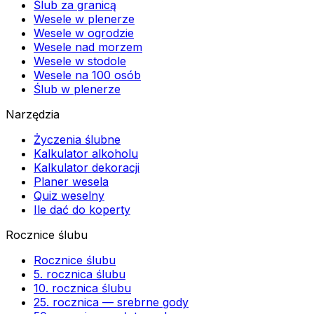
Ślub za granicą
Wesele w plenerze
Wesele w ogrodzie
Wesele nad morzem
Wesele w stodole
Wesele na 100 osób
Ślub w plenerze
Narzędzia
Życzenia ślubne
Kalkulator alkoholu
Kalkulator dekoracji
Planer wesela
Quiz weselny
Ile dać do koperty
Rocznice ślubu
Rocznice ślubu
5. rocznica ślubu
10. rocznica ślubu
25. rocznica — srebrne gody