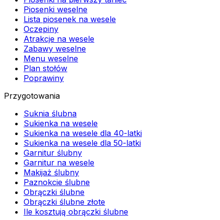
Piosenki weselne
Lista piosenek na wesele
Oczepiny
Atrakcje na wesele
Zabawy weselne
Menu weselne
Plan stołów
Poprawiny
Przygotowania
Suknia ślubna
Sukienka na wesele
Sukienka na wesele dla 40-latki
Sukienka na wesele dla 50-latki
Garnitur ślubny
Garnitur na wesele
Makijaż ślubny
Paznokcie ślubne
Obrączki ślubne
Obrączki ślubne złote
Ile kosztują obrączki ślubne