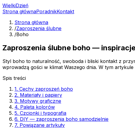
Wielki
Dzień
Strona główna
Poradnik
Kontakt
Strona główna
/
Zaproszenia ślubne
/
Boho
Zaproszenia ślubne boho — inspiracje
Styl boho to naturalność, swoboda i bliski kontakt z przy
wprowadzą gości w klimat Waszego dnia. W tym artykule z
Spis treści
1. Cechy zaproszeń boho
2. Materiały i papiery
3. Motywy graficzne
4. Paleta kolorów
5. Czcionki i typografia
6. DIY — zaproszenia boho samodzielnie
7. Powiązane artykuły