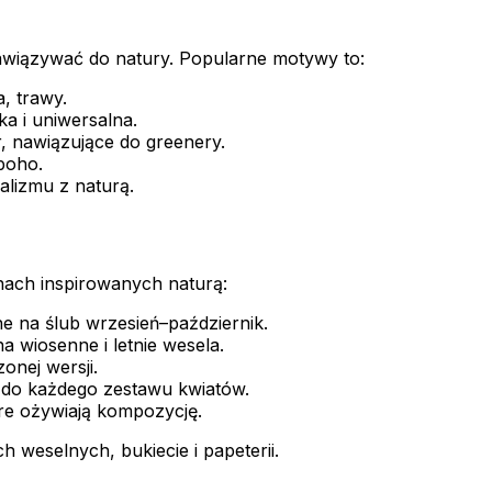
nawiązywać do natury. Popularne motywy to:
, trawy.
ka i uniwersalna.
r, nawiązujące do greenery.
boho.
lizmu z naturą.
nach inspirowanych naturą:
ne na ślub wrzesień–październik.
a wiosenne i letnie wesela.
nej wersji.
 do każdego zestawu kwiatów.
re ożywiają kompozycję.
 weselnych, bukiecie i papeterii.