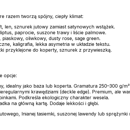
e razem tworzą spójny, ciepły klimat:
t, len, sznurek jutowy zamiast satynowych wstążek.
ptus, paprocie, suszone trawy i liście palmowe.
, piaskowy, oliwkowy, dusty rose, sage green.
zne, kaligrafia, lekka asymetria w układzie tekstu.
i przyklejone do koperty, sznurek z przywieszką.
e opcje:
, idealny jako baza lub koperta. Gramatura 250–300 g/m²
eregularnymi krawędziami (deckle edge). Premium, ale war
inkami. Podkreśla ekologiczny charakter wesela.
ka na główną kartę. Dodaje lekkości i głębi.
towego, lnianej tasiemki, suszonej lawendy lub sprężynki