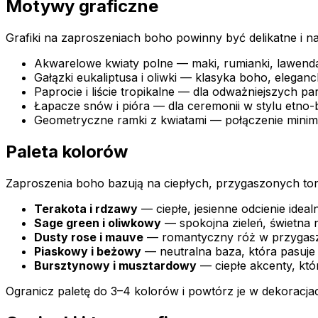
Motywy graficzne
Grafiki na zaproszeniach boho powinny być delikatne i 
Akwarelowe kwiaty polne — maki, rumianki, lawenda
Gałązki eukaliptusa i oliwki — klasyka boho, eleganc
Paprocie i liście tropikalne — dla odważniejszych pa
Łapacze snów i pióra — dla ceremonii w stylu etno-
Geometryczne ramki z kwiatami — połączenie minima
Paleta kolorów
Zaproszenia boho bazują na ciepłych, przygaszonych to
Terakota i rdzawy
— ciepłe, jesienne odcienie ideal
Sage green i oliwkowy
— spokojna zieleń, świetna n
Dusty rose i mauve
— romantyczny róż w przygaszo
Piaskowy i beżowy
— neutralna baza, która pasuje
Bursztynowy i musztardowy
— ciepłe akcenty, któ
Ogranicz paletę do 3–4 kolorów i powtórz je w dekoracjach