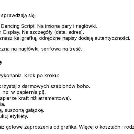
 sprawdzają się:
ancing Script. Na imiona pary i nagłówki.
isplay. Na szczegóły (data, adres).
znasz kaligrafkę, odręczne napisy dodają autentyczności.
czna na nagłówki, serifowa na treść.
e
wykonania. Krok po kroku:
korzystaj z darmowych szablonów boho.
np. w papiernia.pl).
apierze kraft niż atramentowa).
ia.
ą, suszoną gałązkę.
kuj etykiety.
iż gotowe zaproszenia od grafika. Więcej o kosztach i ro