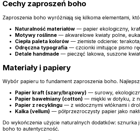
Cechy zaproszeń boho
Zaproszenia boho wyróżniają się kilkoma elementami, któr
Naturalność materiałów
— papier ekologiczny, kraf
Motywy roślinne
— akwarelowe kwiaty polne, eukali
Ciepła paleta kolorów
— ziemiste odcienie: terakota
Odręczna typografia
— czcionki imitujące pismo ręc
Detale handmade
— pieczęć lakowa, suszone kwiatk
Materiały i papiery
Wybór papieru to fundament zaproszenia boho. Najlepsz
Papier kraft (szary/brązowy)
— surowy, ekologiczny
Papier bawełniany (cotton)
— miękki w dotyku, z ni
Papier z recyklingu
— z widocznymi włóknami i drob
Kalka (vellum)
— półprzezroczysty papier jako nakład
Do wykończenia użyjcie naturalnych dodatków: sznurka ju
boho to autentyczność.