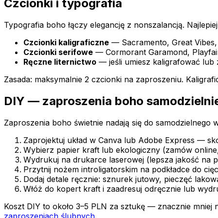
Czcionki i typografia
Typografia boho łączy elegancję z nonszalancją. Najlepiej
Czcionki kaligraficzne
— Sacramento, Great Vibes, D
Czcionki serifowe
— Cormorant Garamond, Playfair D
Ręczne liternictwo
— jeśli umiesz kaligrafować lub 
Zasada: maksymalnie 2 czcionki na zaproszeniu. Kaligrafi
DIY — zaproszenia boho samodzielni
Zaproszenia boho świetnie nadają się do samodzielnego 
Zaprojektuj układ w Canva lub Adobe Express — s
Wybierz papier kraft lub ekologiczny (zamów online, 
Wydrukuj na drukarce laserowej (lepsza jakość na p
Przytnij nożem introligatorskim na podkładce do cięc
Dodaj detale ręcznie: sznurek jutowy, pieczęć lakow
Włóż do kopert kraft i zaadresuj odręcznie lub wydru
Koszt DIY to około 3–5 PLN za sztukę — znacznie mniej n
zaproszeniach ślubnych
.